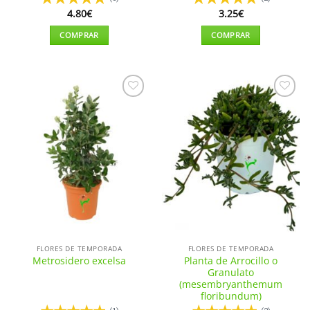
4.80
€
3.25
€
COMPRAR
COMPRAR
Este
Este
producto
producto
tiene
tiene
múltiples
múltiples
Añadir
Añadir
variantes.
variantes.
a la
a la
Las
Las
lista de
lista de
deseos
deseos
opciones
opciones
se
se
pueden
pueden
elegir
elegir
en
en
la
la
página
página
de
de
FLORES DE TEMPORADA
FLORES DE TEMPORADA
producto
producto
Planta de Arrocillo o
Metrosidero excelsa
Granulato
(mesembryanthemum
floribundum)