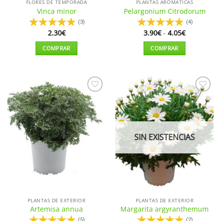
FLORES DE TEMPORADA
PLANTAS AROMÁTICAS
producto
producto
Vinca minor
Pelargonium Citrodorum
(3)
(4)
Rango
2.30
€
3.90
€
-
4.05
€
de
precios:
COMPRAR
COMPRAR
desde
3.90€
Este
hasta
producto
4.05€
tiene
múltiples
Añadir
Añadir
variantes.
a la
a la
Las
lista de
lista de
deseos
deseos
opciones
se
SIN EXISTENCIAS
pueden
elegir
en
la
página
de
PLANTAS DE EXTERIOR
PLANTAS DE EXTERIOR
producto
Artemisa annua
Margarita argyranthemum
(5)
(2)