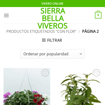
Saltar
VIVERO ONLINE
SIERRA
al
contenido
BELLA
0
VIVEROS
PRODUCTOS ETIQUETADOS “CON FLOR”
/
PÁGINA 2
FILTRAR
Añadir
Añadir
a la
a la
lista de
lista de
deseos
deseos