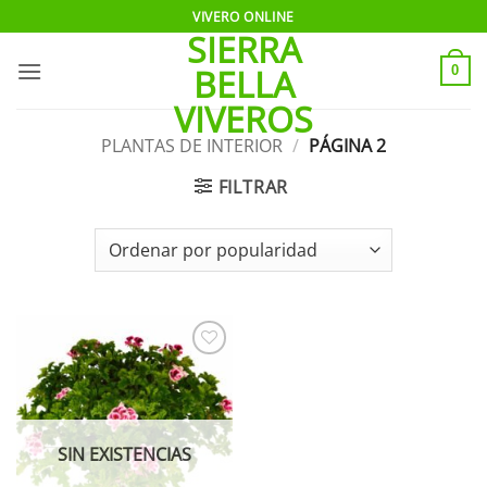
Saltar
VIVERO ONLINE
SIERRA
al
contenido
BELLA
0
VIVEROS
PLANTAS DE INTERIOR
/
PÁGINA 2
FILTRAR
Añadir
a la
lista de
deseos
SIN EXISTENCIAS