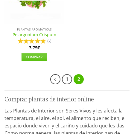
PLANTAS AROMÁTICAS
Pelargonium Crispum
(2)
3.75
€
COMPRAR
Este
producto
tiene
1
2
múltiples
variantes.
Las
Comprar plantas de interior online
opciones
se
Las Plantas de Interior son Seres Vivos y les afecta la
pueden
temperatura, el aire, el sol, el alimento que reciben, el
elegir
espacio donde viven y el cariño y cuidado que les das.
en
Como norma general las plantas de interior han de
la