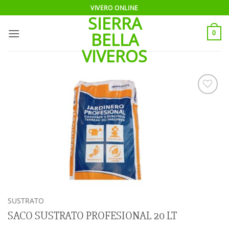
Saltar
VIVERO ONLINE
SIERRA
al
contenido
BELLA
0
VIVEROS
Añadir
a la
lista
de
deseos
SUSTRATO
SACO SUSTRATO PROFESIONAL 20 LT