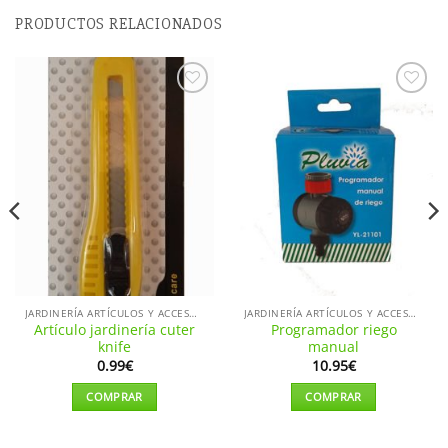
PRODUCTOS RELACIONADOS
Añadir
Añadir
a la
a la
lista de
lista de
deseos
deseos
JARDINERÍA ARTÍCULOS Y ACCESORIOS
JARDINERÍA ARTÍCULOS Y ACCESORIOS
Artículo jardinería cuter
Programador riego
knife
manual
0.99
€
10.95
€
COMPRAR
COMPRAR