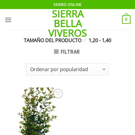
Saltar
VIVERO ONLINE
SIERRA
al
contenido
BELLA
0
VIVEROS
TAMAÑO DEL PRODUCTO
/
1,20 - 1,40
FILTRAR
Añadir
a la
lista de
deseos