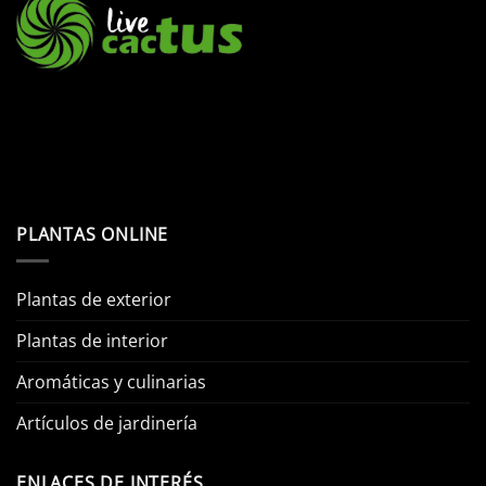
la
página
de
producto
PLANTAS ONLINE
Plantas de exterior
Plantas de interior
Aromáticas y culinarias
Artículos de jardinería
ENLACES DE INTERÉS