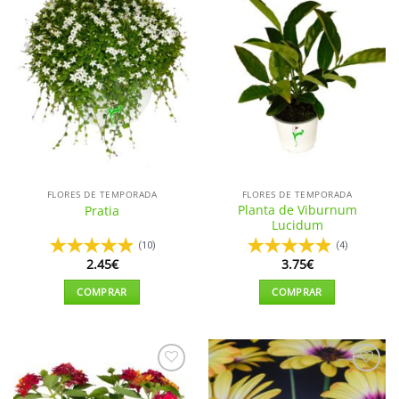
Añadir
Añadir
a la
a la
lista de
lista de
deseos
deseos
FLORES DE TEMPORADA
FLORES DE TEMPORADA
Planta de Viburnum
Pratia
Lucidum
(10)
(4)
2.45
€
3.75
€
COMPRAR
COMPRAR
Este
Este
producto
producto
tiene
tiene
múltiples
múltiples
Añadir
Añadir
variantes.
variantes.
a la
a la