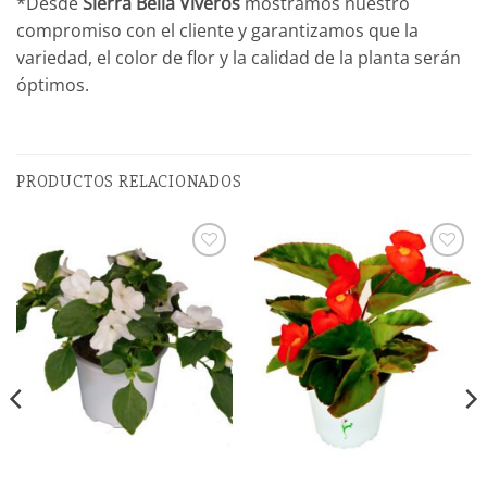
*Desde
Sierra Bella Viveros
mostramos nuestro
compromiso con el cliente y garantizamos que la
variedad, el color de flor y la calidad de la planta serán
óptimos.
PRODUCTOS RELACIONADOS
Añadir
Añadir
a la
a la
lista de
lista de
deseos
deseos