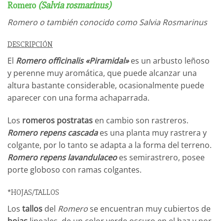
Romero
(Salvia rosmarinus)
Romero o también conocido como Salvia Rosmarinus
DESCRIPCIÓN
El
Romero officinalis «Piramidal»
es un arbusto leñoso
y perenne muy aromática, que puede alcanzar una
altura bastante considerable, ocasionalmente puede
aparecer con una forma achaparrada.
Los
romeros postratas
en cambio son rastreros.
Romero repens cascada
es una planta muy rastrera y
colgante, por lo tanto se adapta a la forma del terreno.
Romero repens lavandulaceo
es semirastrero, posee
porte globoso con ramas colgantes.
*HOJAS/TALLOS
Los
tallos
del
Romero
se encuentran muy cubiertos de
hojas
lineales, de un color verde oscuro en el haz y por