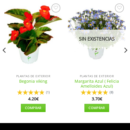
Añadir
Añadir
a la
a la
lista de
lista de
deseos
deseos
SIN EXISTENCIAS
PLANTAS DE EXTERIOR
PLANTAS DE EXTERIOR
Margarita Azul ( Felicia
Begonia viking
Amelloides Azul)
(1)
(8)
4.20
€
3.70
€
COMPRAR
COMPRAR
Este
Este
producto
producto
tiene
tiene