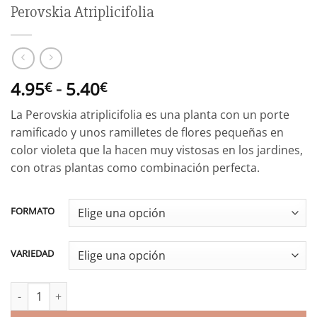
Perovskia Atriplicifolia
Rango
4.95
-
5.40
€
€
de
La Perovskia atriplicifolia es una planta con un porte
precios:
ramificado y unos ramilletes de flores pequeñas en
desde
color violeta que la hacen muy vistosas en los jardines,
4.95€
con otras plantas como combinación perfecta.
hasta
5.40€
FORMATO
VARIEDAD
Perovskia Atriplicifolia cantidad