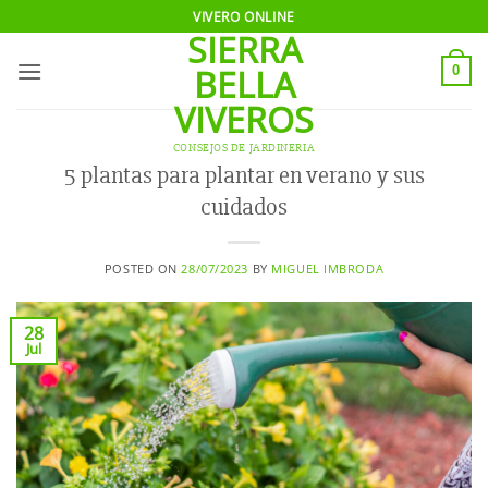
Saltar
VIVERO ONLINE
SIERRA
al
contenido
BELLA
0
VIVEROS
CONSEJOS DE JARDINERIA
5 plantas para plantar en verano y sus
cuidados
POSTED ON
28/07/2023
BY
MIGUEL IMBRODA
28
Jul