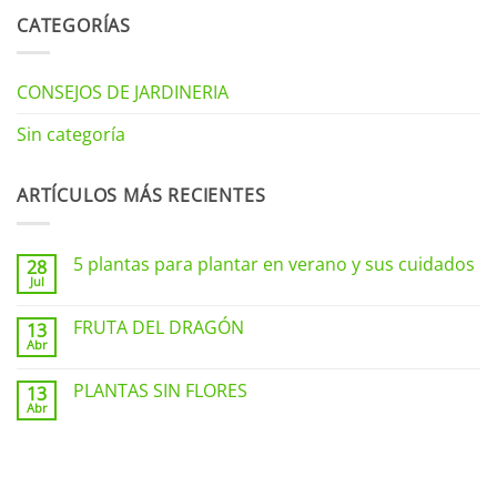
CATEGORÍAS
CONSEJOS DE JARDINERIA
Sin categoría
ARTÍCULOS MÁS RECIENTES
5 plantas para plantar en verano y sus cuidados
28
Jul
No
hay
comentarios
FRUTA DEL DRAGÓN
13
en
Abr
5
No
plantas
hay
para
comentarios
PLANTAS SIN FLORES
plantar
13
en
en
Abr
FRUTA
No
verano
DEL
hay
y
DRAGÓN
comentarios
sus
en
cuidados
PLANTAS
SIN