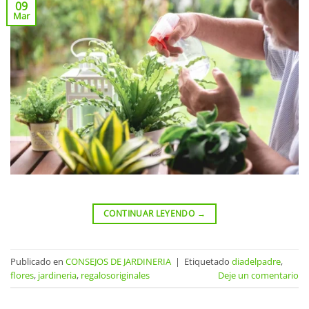
09
Mar
CONTINUAR LEYENDO
→
Publicado en
CONSEJOS DE JARDINERIA
|
Etiquetado
diadelpadre
,
flores
,
jardineria
,
regalosoriginales
Deje un comentario