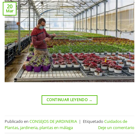
20
Mar
CONTINUAR LEYENDO
→
Publicado en
CONSEJOS DE JARDINERIA
|
Etiquetado
Cuidados de
Plantas
,
jardineria
,
plantas en málaga
Deje un comentario