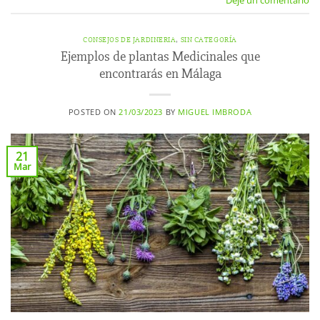
Deje un comentario
CONSEJOS DE JARDINERIA
,
SIN CATEGORÍA
Ejemplos de plantas Medicinales que
encontrarás en Málaga
POSTED ON
21/03/2023
BY
MIGUEL IMBRODA
21
Mar