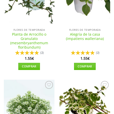
pueden
pueden
elegir
elegir
en
en
la
la
página
página
de
de
FLORES DE TEMPORADA
FLORES DE TEMPORADA
producto
producto
Planta de Arrocillo o
Alegría de la casa
Granulato
(impatiens walleriana)
(mesembryanthemum
floribundum)
(2)
(2)
1.55
€
1.55
€
COMPRAR
COMPRAR
Este
producto
tiene
múltiples
Añadir
Añadir
variantes.
a la
a la
Las
lista de
lista de
deseos
deseos
opciones
se