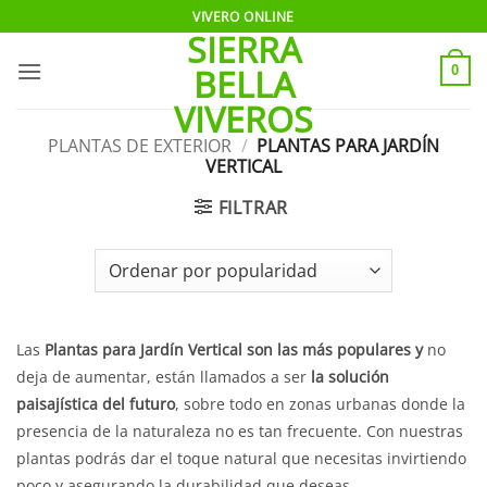
Saltar
VIVERO ONLINE
SIERRA
al
contenido
BELLA
0
VIVEROS
PLANTAS DE EXTERIOR
/
PLANTAS PARA JARDÍN
VERTICAL
FILTRAR
Las
Plantas para Jardín Vertical son las más populares y
no
deja de aumentar, están llamados a ser
la solución
paisajística del futuro
, sobre todo en zonas urbanas donde la
presencia de la naturaleza no es tan frecuente. Con nuestras
plantas podrás dar el toque natural que necesitas invirtiendo
poco y asegurando la durabilidad que deseas.