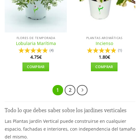
pueden
elegir
en
la
página
de
FLORES DE TEMPORADA
PLANTAS AROMÁTICAS
producto
Lobularia Marítima
Incienso
(4)
(1)
4.75
€
1.80
€
COMPRAR
COMPRAR
Este
Este
producto
producto
tiene
tiene
1
2
múltiples
múltiples
variantes.
variantes.
Las
Las
Todo lo que debes saber sobre los jardines verticales
opciones
opciones
se
se
Las Plantas Jardín Vertical puede construirse en cualquier
pueden
pueden
espacio, fachadas e interiores, con independencia del tamaño
elegir
elegir
del mismo.
en
en