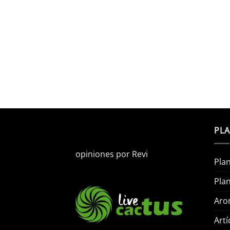
PLA
opiniones por
Revi
Plan
Plan
Arom
Artí