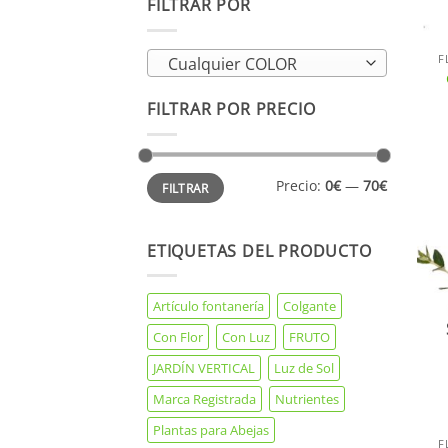
FILTRAR POR
F
Cualquier COLOR
FILTRAR POR PRECIO
Precio
Precio
Precio:
0€
—
70€
FILTRAR
mínimo
máximo
ETIQUETAS DEL PRODUCTO
Artículo fontanería
Colgante
Con Flor
Con Luz
FRUTO
JARDÍN VERTICAL
Luz de Sol
Marca Registrada
Nutrientes
Plantas para Abejas
F