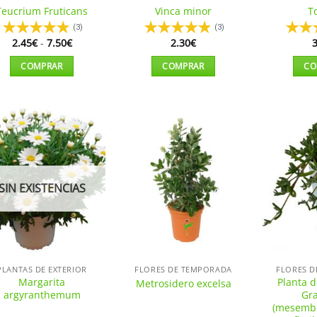
página
página
Teucrium Fruticans
Vinca minor
T
de
de
(3)
(3)
producto
producto
Rango
2.45
€
-
7.50
€
2.30
€
3
de
precios:
COMPRAR
COMPRAR
CO
desde
2.45€
Este
hasta
producto
7.50€
tiene
múltiples
Añadir
Añadir
variantes.
a la
a la
lista de
lista de
Las
deseos
deseos
opciones
SIN EXISTENCIAS
se
pueden
elegir
en
la
PLANTAS DE EXTERIOR
FLORES DE TEMPORADA
FLORES 
página
Margarita
Planta d
Metrosidero excelsa
argyranthemum
Gra
de
(mesemb
producto