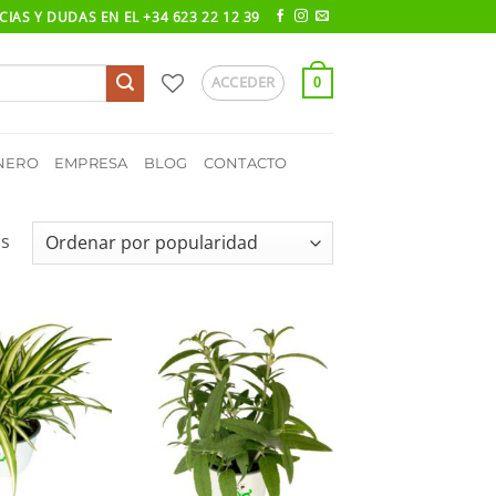
IAS Y DUDAS EN EL +34 623 22 12 39
ACCEDER
0
NERO
EMPRESA
BLOG
CONTACTO
Ordenado
os
por
popularidad
Añadir
Añadir
a la
a la
lista de
lista de
deseos
deseos