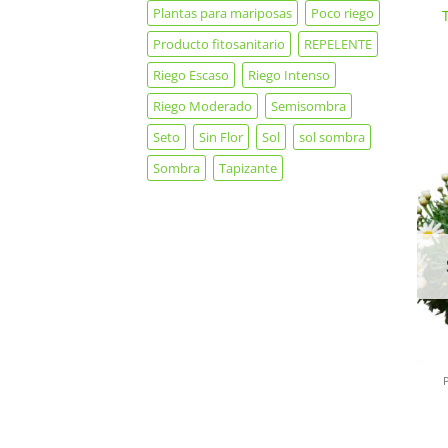
Plantas para mariposas
Poco riego
Producto fitosanitario
REPELENTE
Riego Escaso
Riego Intenso
Riego Moderado
Semisombra
Seto
Sin Flor
Sol
sol sombra
Sombra
Tapizante