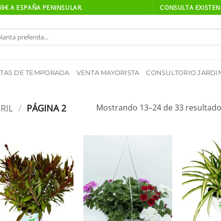
 49€ A ESPAÑA PENINSULAR.
CONSULTA EXISTENC
TAS DE TEMPORADA
VENTA MAYORISTA
CONSULTORIO JARDI
RIL
/
PÁGINA 2
Mostrando 13–24 de 33 resultad
Añadir
Añadir
a la
a la
lista de
lista de
deseos
deseos