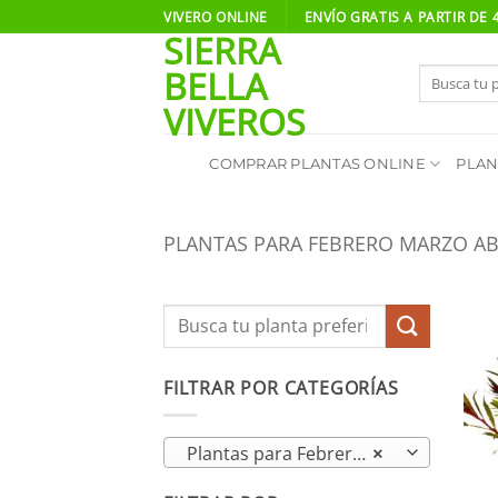
Saltar
VIVERO ONLINE
ENVÍO GRATIS A PARTIR DE
SIERRA
al
contenido
BELLA
Buscar
por:
VIVEROS
COMPRAR PLANTAS ONLINE
PLAN
PLANTAS PARA FEBRERO MARZO AB
FILTRAR POR CATEGORÍAS
Plantas para Febrero Marzo Abril
×