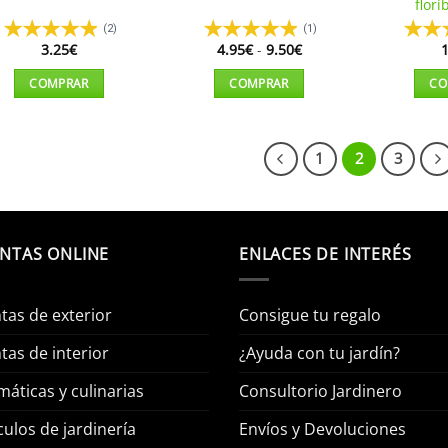
flor
(2)
(1)
Rango
3.25
€
4.95
€
-
9.50
€
1
de
precios:
COMPRAR
COMPRAR
CO
desde
4.95€
Este
Este
hasta
producto
producto
9.50€
tiene
tiene
1
2
3
múltiples
múltiples
variantes.
variantes.
Las
Las
opciones
opciones
NTAS ONLINE
ENLACES DE INTERÉS
se
se
pueden
pueden
tas de exterior
Consigue tu regalo
elegir
elegir
en
en
tas de interior
¿Ayuda con tu jardín?
la
la
página
página
áticas y culinarias
Consultorio Jardinero
de
de
culos de jardinería
Envíos y Devoluciones
producto
producto