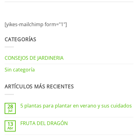
[yikes-mailchimp form="1"]
CATEGORÍAS
CONSEJOS DE JARDINERIA
Sin categoría
ARTÍCULOS MÁS RECIENTES
5 plantas para plantar en verano y sus cuidados
28
Jul
No
hay
comentarios
FRUTA DEL DRAGÓN
13
en
Abr
5
No
plantas
hay
para
comentarios