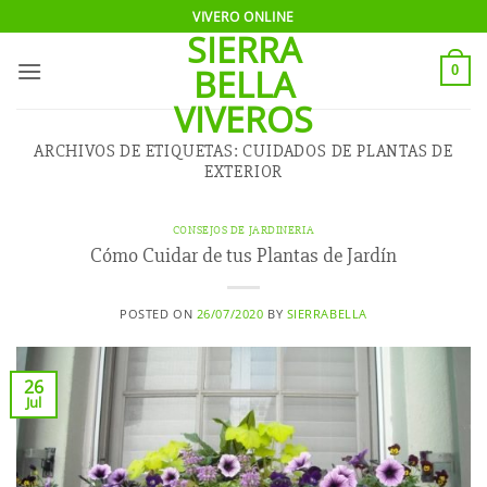
Saltar
VIVERO ONLINE
SIERRA
al
contenido
BELLA
0
VIVEROS
ARCHIVOS DE ETIQUETAS:
CUIDADOS DE PLANTAS DE
EXTERIOR
CONSEJOS DE JARDINERIA
Cómo Cuidar de tus Plantas de Jardín
POSTED ON
26/07/2020
BY
SIERRABELLA
26
Jul