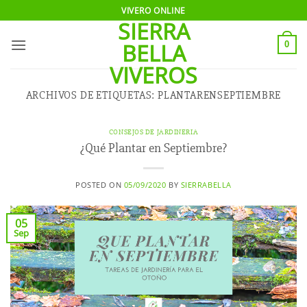
Saltar
VIVERO ONLINE
SIERRA
al
contenido
BELLA
0
VIVEROS
ARCHIVOS DE ETIQUETAS:
PLANTARENSEPTIEMBRE
CONSEJOS DE JARDINERIA
¿Qué Plantar en Septiembre?
POSTED ON
05/09/2020
BY
SIERRABELLA
05
Sep