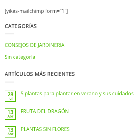
[yikes-mailchimp form="1"]
CATEGORÍAS
CONSEJOS DE JARDINERIA
Sin categoría
ARTÍCULOS MÁS RECIENTES
5 plantas para plantar en verano y sus cuidados
28
Jul
No
hay
comentarios
FRUTA DEL DRAGÓN
13
en
Abr
5
No
plantas
hay
para
comentarios
PLANTAS SIN FLORES
plantar
13
en
en
Abr
FRUTA
No
verano
DEL
hay