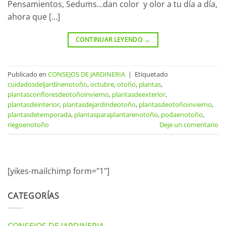
Pensamientos, Sedums…dan color y olor a tu día a día,
ahora que […]
CONTINUAR LEYENDO
→
Publicado en
CONSEJOS DE JARDINERIA
|
Etiquetado
cuidadosdeljardínenotoño
,
octubre
,
otoño
,
plantas
,
plantasconfloresdeotoñoinvierno
,
plantasdeexterior
,
plantasdeinterior
,
plantasdejardindeotoño
,
plantasdeotoñoinvierno
,
plantasdetemporada
,
plantasparaplantarenotoño
,
podaenotoño
,
riegoenotoño
Deje un comentario
[yikes-mailchimp form="1"]
CATEGORÍAS