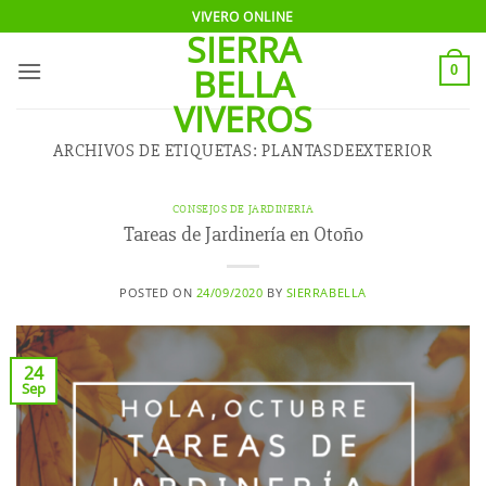
Saltar
VIVERO ONLINE
SIERRA
al
contenido
BELLA
0
VIVEROS
ARCHIVOS DE ETIQUETAS:
PLANTASDEEXTERIOR
CONSEJOS DE JARDINERIA
Tareas de Jardinería en Otoño
POSTED ON
24/09/2020
BY
SIERRABELLA
24
Sep