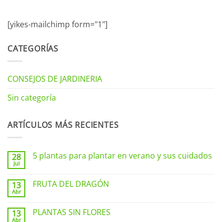
[yikes-mailchimp form="1"]
CATEGORÍAS
CONSEJOS DE JARDINERIA
Sin categoría
ARTÍCULOS MÁS RECIENTES
5 plantas para plantar en verano y sus cuidados
28
Jul
No
hay
comentarios
FRUTA DEL DRAGÓN
13
en
Abr
5
No
plantas
hay
para
comentarios
PLANTAS SIN FLORES
plantar
13
en
en
Abr
FRUTA