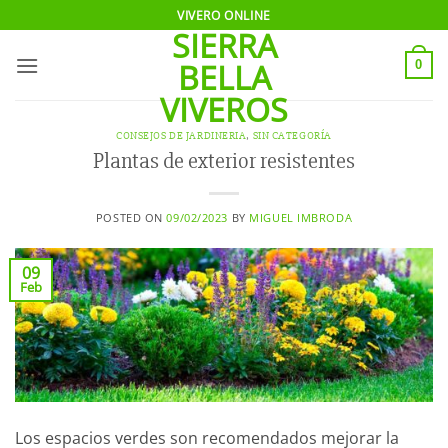
Saltar
VIVERO ONLINE
SIERRA
al
contenido
BELLA
0
VIVEROS
CONSEJOS DE JARDINERIA
,
SIN CATEGORÍA
Plantas de exterior resistentes
POSTED ON
09/02/2023
BY
MIGUEL IMBRODA
09
Feb
Los
espacios verdes son recomendados mejorar la