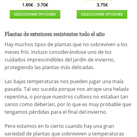
Rango
1.80
€
-
3.70
€
3.75
€
de
precios:
SELECCIONAR OPCIONES
SELECCIONAR OPCIONES
desde
1.80€
Este
Este
hasta
producto
producto
3.70€
Plantas de exteriores resistentes todo el año
tiene
tiene
múltiples
múltiples
Hay muchos tipos de plantas que no sobreviven a los
variantes.
variantes.
meses frío. Incluso considerándose uno de los
Las
Las
cuidados imprescindibles del jardín de invierno,
opciones
opciones
se
se
protegiendo las plantas más delicadas.
pueden
pueden
elegir
elegir
Las bajas temperaturas nos pueden jugar una mala
en
en
pasada. Tal vez suceda porque nos atrape una helada
la
la
repentina, o porque nuestros cultivos no estaban tan
página
página
sanos como deberían, por lo que es muy probable que
de
de
producto
producto
tengamos pérdidas para el final del invierno.
Pero estamos en lo cierto cuando hay una gran
variedad de plantas que sobreviven a temperaturas